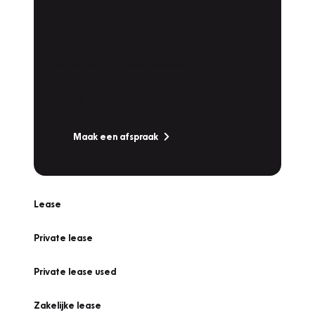
Plan een
Werkplaatsafspraak
Is uw auto toe aan Onderhoud,
Bandenwissel of een Vakantiecheck? Plan
online een afspraak!
Maak een afspraak
Lease
Private lease
Private lease used
Zakelijke lease