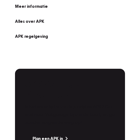
Meer informatie
Alles over APK
APK regelgeving
APK Keuring bij
Vakgarage!
Is het weer tijd voor de jaarlijkse APK? Ga
snel naar Vakgarage bij u in de buurt, en ga
zonder zorgen de weg op!
Plan een APK in