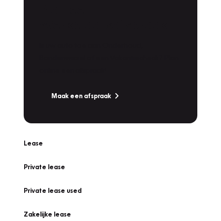
Plan een
Werkplaatsafspraak
Is uw auto toe aan Onderhoud,
Bandenwissel of een Vakantiecheck? Plan
online een afspraak!
Maak een afspraak
Lease
Private lease
Private lease used
Zakelijke lease