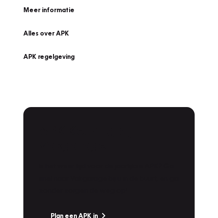
Meer informatie
Alles over APK
APK regelgeving
APK Keuring bij
Vakgarage!
Is het weer tijd voor de jaarlijkse APK? Ga
snel naar Vakgarage bij u in de buurt, en ga
zonder zorgen de weg op!
Plan een APK in