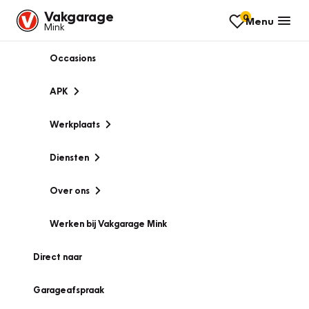
Vakgarage
0
Menu
Mink
Occasions
APK
Werkplaats
Diensten
Over ons
Werken bij Vakgarage Mink
Direct naar
Garageafspraak