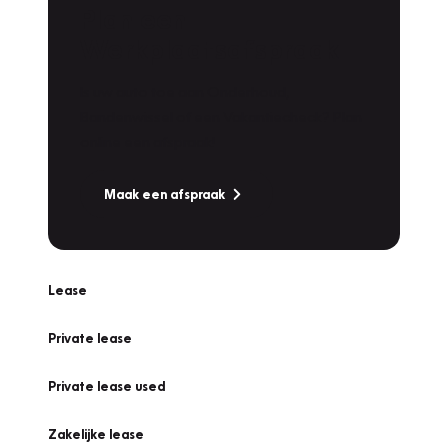
Plan een
Werkplaatsafspraak
Is uw auto toe aan Onderhoud,
Bandenwissel of een Vakantiecheck? Plan
online een afspraak!
Maak een afspraak
Lease
Private lease
Private lease used
Zakelijke lease