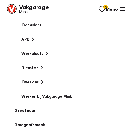
Vakgarage
0
Menu
Mink
Occasions
APK
Werkplaats
Diensten
Over ons
Werken bij Vakgarage Mink
Direct naar
Garageafspraak