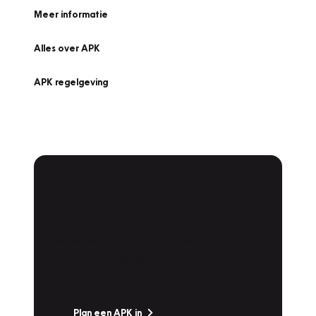
Meer informatie
Alles over APK
APK regelgeving
APK Keuring bij
Vakgarage!
Is het weer tijd voor de jaarlijkse APK? Ga
snel naar Vakgarage bij u in de buurt, en ga
zonder zorgen de weg op!
Plan een APK in