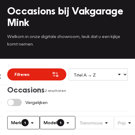
Occasions bij Vakgarage
Mink
Welkom in onze digitale showroom, leuk dat u een kijkje
komt nemen.
Filteren
Occasions
2 resultaten
Vergelijken
Merk
Model
Transmissie
Prijs
1
1