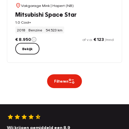
Vakgarage Mink
| Hapert (NB)
Mitsubishi Space Star
1.0 Cool+
2018
Benzine
54.523 km
€ 8.950
€ 123
of v.a.
/mnd
Bekijk
Filteren
Wij krijgen gemiddeld een 8.9