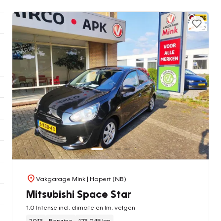
Vakgarage Mink
| Hapert (NB)
Mitsubishi Space Star
1.0 Intense incl. climate en lm. velgen
2013
Benzine
173.045 km