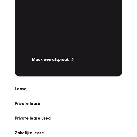
Plan een
Werkplaatsafspraak
Is uw auto toe aan Onderhoud,
Bandenwissel of een Vakantiecheck? Plan
online een afspraak!
Maak een afspraak
Lease
Private lease
Private lease used
Zakelijke lease