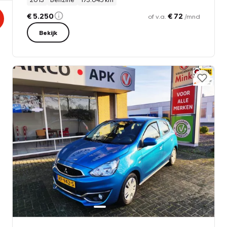
€ 5.250
€ 72
of v.a.
/mnd
Bekijk