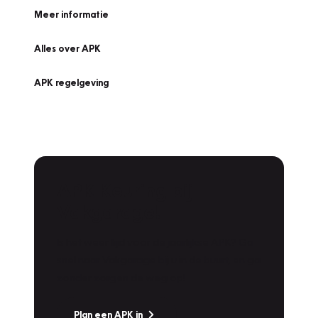
Meer informatie
Alles over APK
APK regelgeving
APK Keuring bij
Vakgarage!
Is het weer tijd voor de jaarlijkse APK? Ga
snel naar Vakgarage bij u in de buurt, en ga
zonder zorgen de weg op!
Plan een APK in