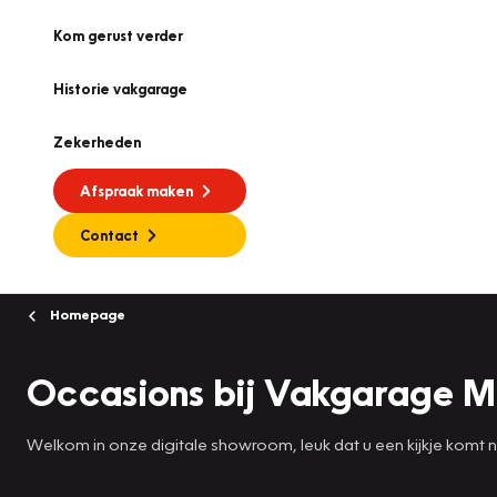
Kom gerust verder
Historie vakgarage
Zekerheden
Afspraak maken
Contact
Homepage
Occasions bij Vakgarage M
Welkom in onze digitale showroom, leuk dat u een kijkje komt