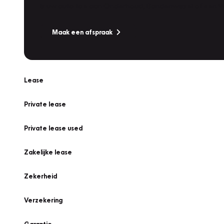
Is uw auto toe aan Onderhoud, Bandenwissel of een Va
Maak een afspraak
Lease
Private lease
Private lease used
Zakelijke lease
Zekerheid
Verzekering