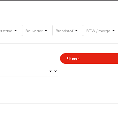
erstand
Bouwjaar
Brandstof
BTW / marge
Filteren