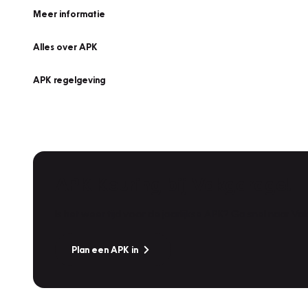
Meer informatie
Alles over APK
APK regelgeving
APK Keuring bij Vakgarage!
Is het weer tijd voor de jaarlijkse APK? Ga snel naar V
Plan een APK in